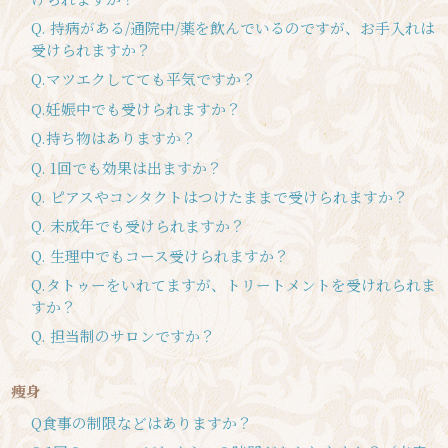
Q. 持病がある/通院中/薬を飲んでいるのですが、お手入れは
受けられますか？
Q.マツエクしてても平気ですか？
Q.妊娠中でも受けられますか？
Q.持ち物はありますか？
Q. 1回でも効果は出ますか？
Q. ピアスやコンタクトはつけたままで受けられますか？
Q. 未成年でも受けられますか？
Q. 生理中でもコース受けられますか？
Q.タトゥーをいれてますが、トリートメントを受けれられま
すか？
Q. 担当制のサロンですか？
痩身
Q食事の制限などはありますか？